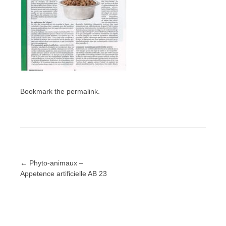
Bookmark the
permalink
.
Post
←
Phyto-animaux –
Appetence artificielle AB 23
navigation