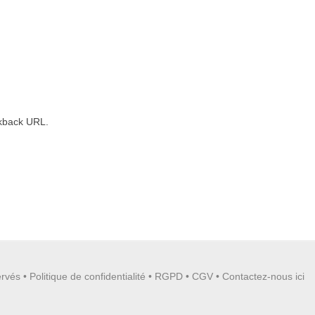
kback URL
.
ervés •
Politique de confidentialité
•
RGPD
•
CGV
•
Contactez-nous ici