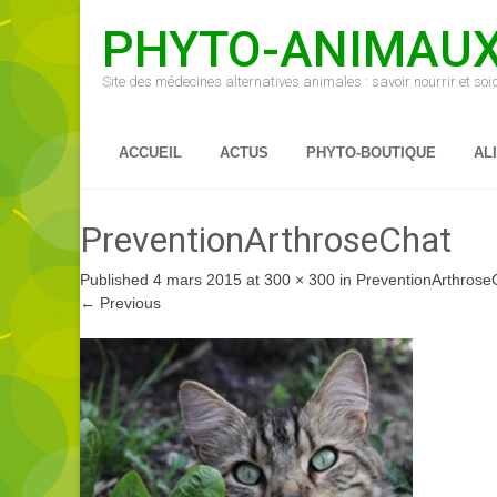
PHYTO-ANIMAU
Site des médecines alternatives animales : savoir nourrir et so
ACCUEIL
ACTUS
PHYTO-BOUTIQUE
AL
PreventionArthroseChat
Published
4 mars 2015
at
300 × 300
in
PreventionArthrose
←
Previous