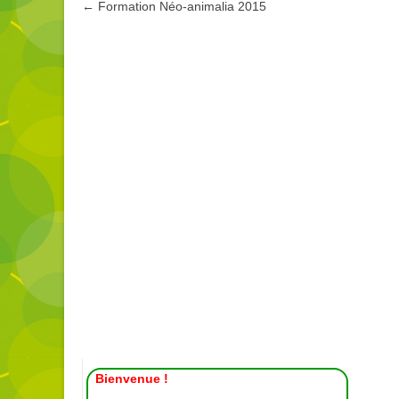
Post
←
Formation Néo-animalia 2015
navigation
Bienvenue !