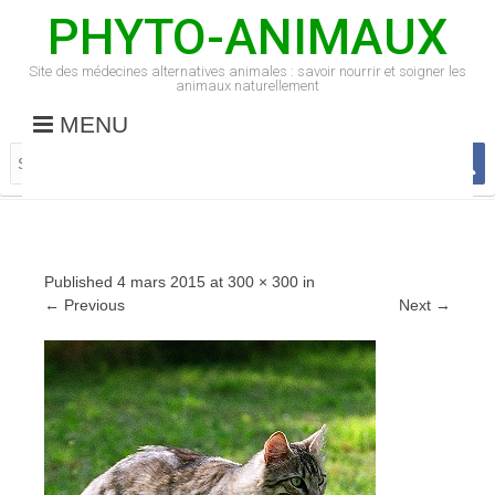
PHYTO-ANIMAUX
Site des médecines alternatives animales : savoir nourrir et soigner les
animaux naturellement
MENU
Published
4 mars 2015
at
300 × 300
in
←
Previous
Next
→