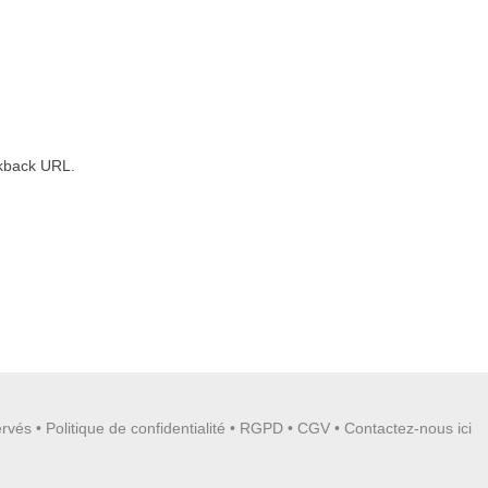
kback URL
.
ervés •
Politique de confidentialité
•
RGPD
•
CGV
•
Contactez-nous ici