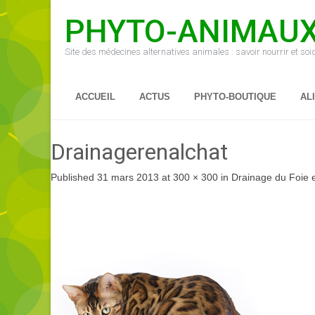
PHYTO-ANIMAU
Site des médecines alternatives animales : savoir nourrir et so
ACCUEIL
ACTUS
PHYTO-BOUTIQUE
AL
Drainagerenalchat
Published
31 mars 2013
at
300 × 300
in
Drainage du Foie 