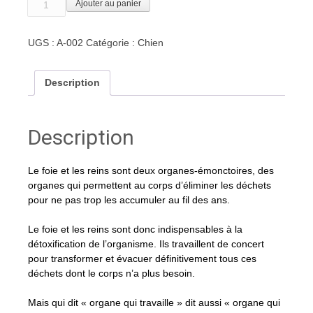
Ajouter au panier
de
Drainage
UGS :
A-002
Catégorie :
Chien
du
foie
et
Description
des
reins
Description
Le foie et les reins sont deux organes-émonctoires, des
organes qui permettent au corps d’éliminer les déchets
pour ne pas trop les accumuler au fil des ans.
Le foie et les reins sont donc indispensables à la
détoxification de l’organisme. Ils travaillent de concert
pour transformer et évacuer définitivement tous ces
déchets dont le corps n’a plus besoin.
Mais qui dit « organe qui travaille » dit aussi « organe qui