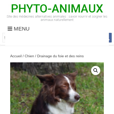
PHYTO-ANIMAUX
Site des médecines alternatives animales : savoir nourrir et soigner les
animaux naturellement
MENU
Accueil
/
Chien
/ Drainage du foie et des reins