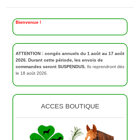
options
peuvent
être
Bienvenue !
choisies
sur
la
page
du
ATTENTION : congés annuels du 1 août au 17 août
produit
2026. Durant cette période, les envois de
commandes seront SUSPENDUS.
Ils reprendront dès
le 18 août 2026.
ACCES BOUTIQUE