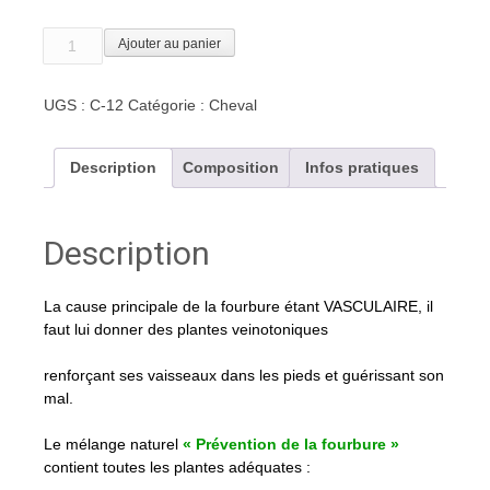
quantité
Ajouter au panier
de
Prévention
UGS :
C-12
Catégorie :
Cheval
de
la
fourbure
Description
Composition
Infos pratiques
Description
La cause principale de la fourbure étant VASCULAIRE, il
faut lui donner des plantes veinotoniques
renforçant ses vaisseaux dans les pieds et guérissant son
mal.
Le mélange naturel
« Prévention de la fourbure »
contient toutes les plantes adéquates :