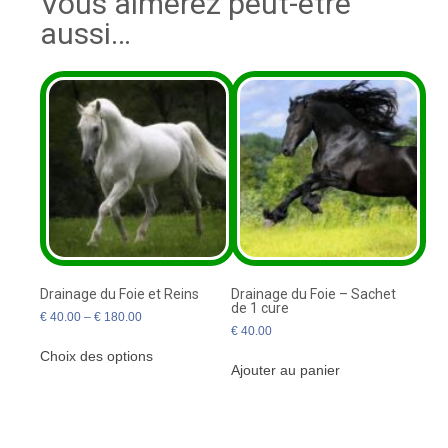
Vous aimerez peut-être
aussi…
Drainage du Foie et Reins
Drainage du Foie – Sachet
de 1 cure
€
40.00
–
€
180.00
€
40.00
Ce
Choix des options
produit
Ajouter au panier
a
plusieurs
variations.
Les